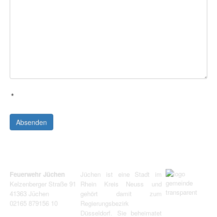
*
Absenden
Feuerwehr Jüchen
Jüchen ist eine Stadt im
Kelzenberger Straße 91
Rhein Kreis Neuss und
41363 Jüchen
gehört damit zum
02165 879156 10
Regierungsbezirk
Düsseldorf. Sie beheimatet