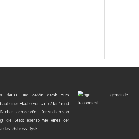
eis Neuss und gehört damit zum
t auf einer Fläche von ca. 72 km² rund
N eher flach geprägt. Der südlich von
gt die Stadt ebenso wie eines der
andes: Schloss Dyck.