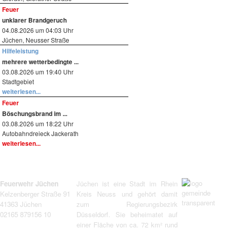
Feuer
unklarer Brandgeruch
04.08.2026 um 04:03 Uhr
Jüchen, Neusser Straße
Hilfeleistung
mehrere wetterbedingte ...
03.08.2026 um 19:40 Uhr
Stadtgebiet
weiterlesen...
Feuer
Böschungsbrand im ...
03.08.2026 um 18:22 Uhr
Autobahndreieck Jackerath
weiterlesen...
Feuerwehr Jüchen
Jüchen ist eine Stadt im Rhein
Kelzenberger Straße 91
Kreis Neuss und gehört damit
41363 Jüchen
zum Regierungsbezirk
02165 879156 10
Düsseldorf. Sie beheimatet auf
einer Fläche von ca. 72 km² rund