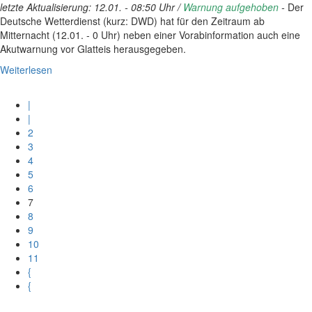
letzte Aktualisierung: 12.01. - 08:50 Uhr
/
Warnung aufgehoben
-
Der
Deutsche Wetterdienst (kurz: DWD) hat für den Zeitraum ab
Mitternacht (12.01. - 0 Uhr) neben einer Vorabinformation auch eine
Akutwarnung vor Glatteis herausgegeben.
Weiterlesen
|
|
2
3
4
5
6
7
8
9
10
11
{
{