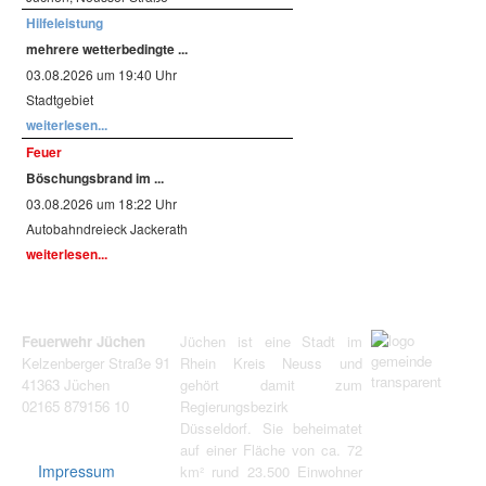
Hilfeleistung
mehrere wetterbedingte ...
03.08.2026 um 19:40 Uhr
Stadtgebiet
weiterlesen...
Feuer
Böschungsbrand im ...
03.08.2026 um 18:22 Uhr
Autobahndreieck Jackerath
weiterlesen...
Feuerwehr Jüchen
Jüchen ist eine Stadt im
Kelzenberger Straße 91
Rhein Kreis Neuss und
41363 Jüchen
gehört damit zum
02165 879156 10
Regierungsbezirk
Düsseldorf. Sie beheimatet
auf einer Fläche von ca. 72
Impressum
km² rund 23.500 Einwohner